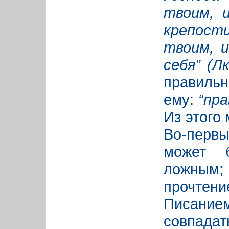
твоим, 
крепост
твоим, и
себя” (Лк
правильн
ему:
“пра
Из этого
Во-перв
может 
ложным
прочтени
Писанием
совпадат