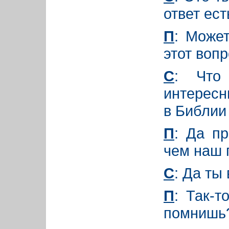
ответ ест
П
: Может
этот вопр
С
: Что
интересн
в Библии
П
: Да п
чем наш 
С
: Да ты
П
: Так-т
помнишь