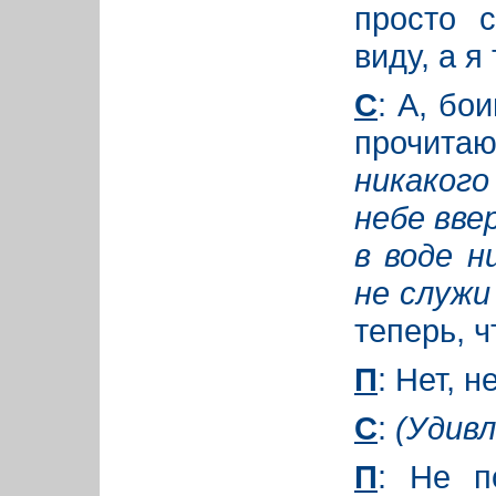
просто 
виду, а я
С
: А, бо
прочита
никаког
небе ввер
в воде н
не служи 
теперь, ч
П
: Нет, н
С
:
(Удивл
П
: Не п