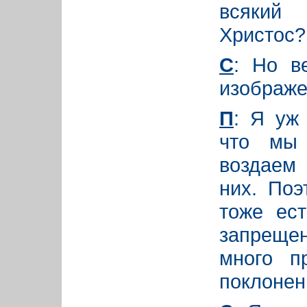
всякий 
Христос? 
С
: Но в
изображе
П
: Я уж 
что мы 
воздаем 
них. Поэ
тоже ест
запрещен
много пр
поклонен