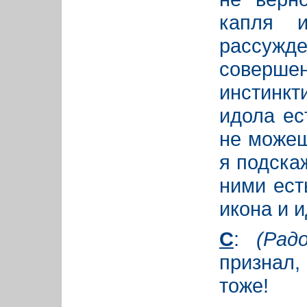
капля и
рассужд
совер
инстинкт
идола ес
не можеш
я подска
ними ест
икона и и
С
:
(Рад
признал,
тоже!