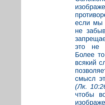
изобра
противор
если мы 
не забыв
запрещае
это не 
Более то
всякий с
позволяе
смысл э
(Лк. 10:2
чтобы во
изображ