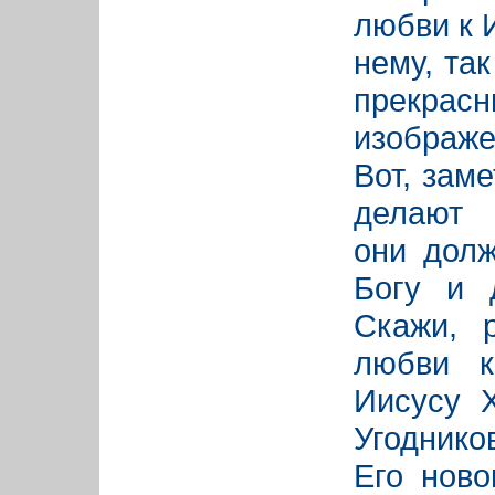
любви к 
нему, та
прекра
изображе
Вот, зам
делают 
они дол
Богу и 
Скажи, 
любви к
Иисусу Х
Угоднико
Его ново