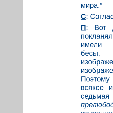
мира.”
С
: Согла
П
: Вот 
покланял
имели о
бесы, 
изображ
изобра
Поэтому 
всякое и
сед
прелюбо