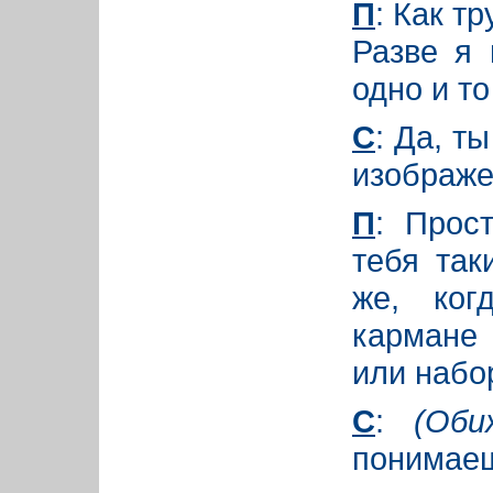
П
: Как т
Разве я 
одно и то
С
: Да, ты
изображе
П
: Прос
тебя так
же, ког
кармане 
или набо
С
:
(Оби
понимае