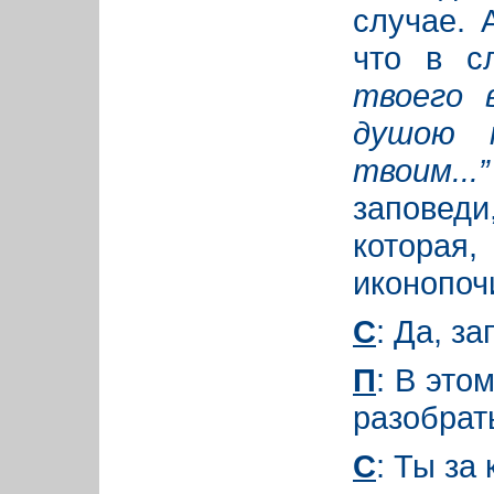
случае. 
что в 
твоего 
душою 
твоим...”
заповед
котора
иконопоч
С
: Да, з
П
: В это
разобрат
С
: Ты за