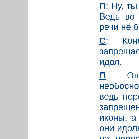
П
: Ну, т
Ведь во
речи не 
С
: Кон
запрещае
идол.
П
: Оп
необосн
ведь пор
запрещен
иконы, а
они идол
не верн