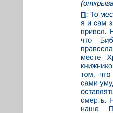
(открыва
П
: То ме
я и сам з
привел. 
что Би
правосл
месте Х
книжнико
том, что
сами уму
оставля
смерть. 
наше П