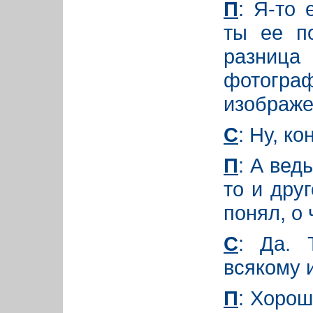
П
: Я-то
ты ее п
разни
фотог
изображ
С
: Ну, ко
П
: А вед
то и дру
понял, о
С
: Да. 
всякому 
П
: Хорош