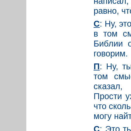
написал,
равно, чт
С
: Ну, э
в том с
Библии о
говорим.
П
: Ну, т
том смы
сказал,
Прости у
что сколь
могу найт
С
: Это т