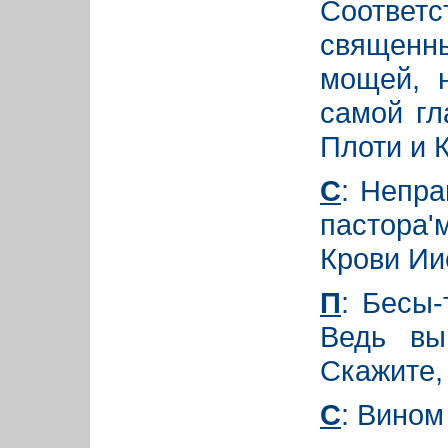
Соответс
священны
мощей, н
самой гл
Плоти и 
С
: Непр
пастора'
Крови Ии
П
: Бесы-
Ведь вы
Скажите,
С
: Вином