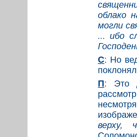
священ
облако н
могли св
... ибо 
Господень
С
: Но ве
поклонял
П
: Это 
рассмотр
несмот
изображ
верху, 
Соломо