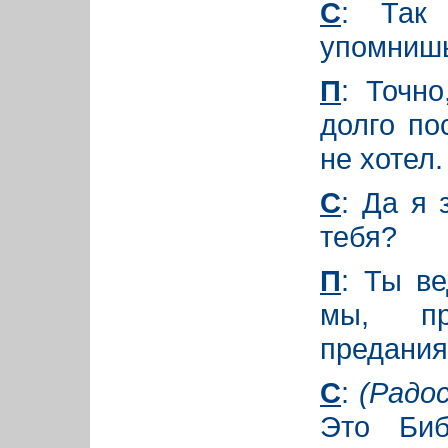
С
: Так
упомнишь
П
: Точн
долго по
не хотел.
С
: Да я 
тебя?
П
: Ты ве
мы, пр
предания
С
:
(Радо
Это Библ