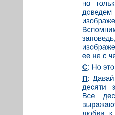
но толь
доведем 
изображ
Вспомни
запове
изображе
ее не с ч
С
: Но эт
П
: Дава
десяти 
Все дес
выражают
любви к 