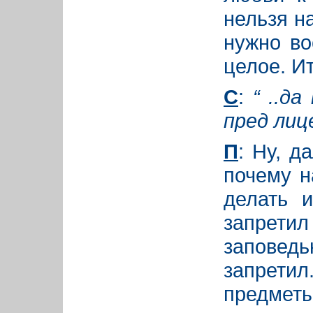
нельзя на
нужно во
целое. Ит
С
:
“ ..д
пред лице
П
: Ну, д
почему н
делать 
запретил
заповед
запретил
предмет