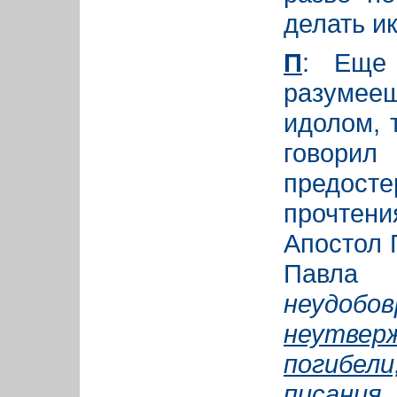
делать и
П
: Еще
разумее
идолом, 
говори
предосте
прочтени
Апостол 
Па
неудобо
неутве
погибел
писани