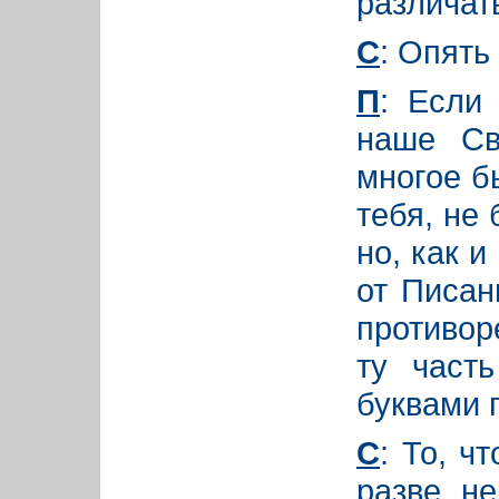
различат
С
: Опять
П
: Если
наше Св
многое б
тебя, не
но, как и
от Писан
противор
ту часть
буквами 
С
: То, ч
разве не