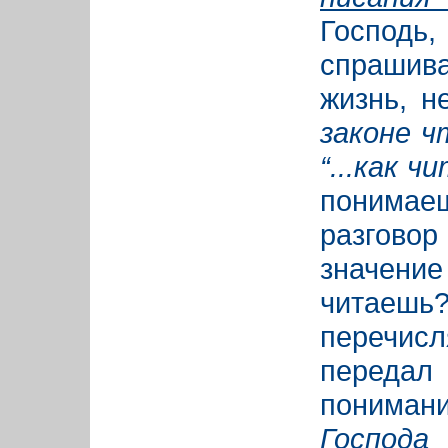
Господь,
спрашива
жизнь, н
законе чт
“...как ч
понимаеш
разговор
значение
читаешь
перечисл
передал
понимани
Господа