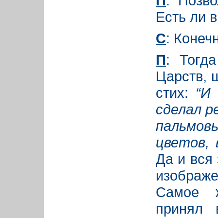
П
: Позв
Есть ли 
С
: Конечн
П
: Тогд
Царств, 
стих:
“И
сделал р
пальмов
цветов, 
Да и вся
изображ
Самое ж
принял 