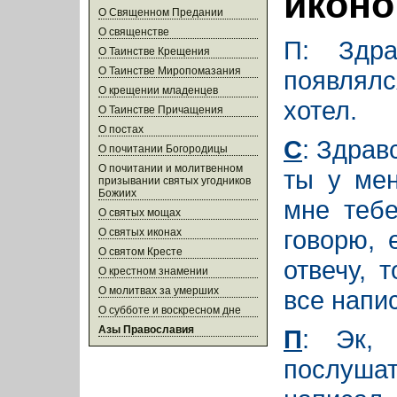
иконо
О Священном Предании
О священстве
П: Здра
О Таинстве Крещения
О Таинстве Миропомазания
появлял
О крещении младенцев
хотел.
О Таинстве Причащения
О постах
С
: Здрав
О почитании Богородицы
О почитании и молитвенном
ты у мен
призывании святых угодников
Божиих
мне тебе
О святых мощах
говорю, 
О святых иконах
О святом Кресте
отвечу, 
О крестном знамении
О молитвах за умерших
все напи
О субботе и воскресном дне
Азы Православия
П
: Эк, 
послушат