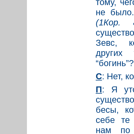
тому, че
не было
(1Кор. 8
существо
Зевс, к
других 
“богинь”?
С
: Нет, к
П
: Я ут
существо
бесы, к
себе те
нам по