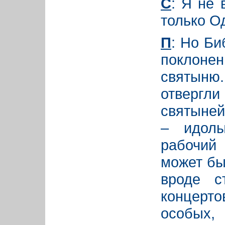
С
: Я не 
только О
П
: Но Би
поклоне
святын
отвергл
святыней
– идолы
рабочий
может бы
вроде с
концерто
особы