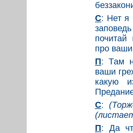
беззакон
С
: Нет я
заповед
почитай 
про ваши
П
: Там 
ваши грех
какую и
Предани
С
:
(Торж
(листае
П
: Да ч