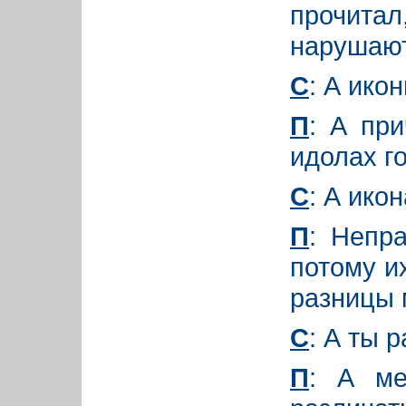
прочита
нарушаю
С
: А икон
П
: А пр
идолах г
С
: А икон
П
: Непр
потому и
разницы 
С
: А ты 
П
: А ме