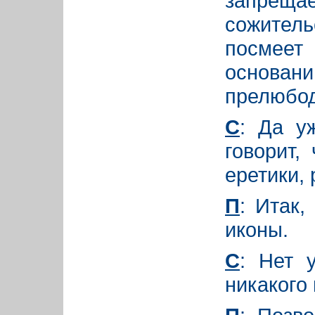
запреща
сожитель
посмее
основа
прелюбод
С
: Да у
говорит,
еретики, 
П
: Итак,
иконы.
С
: Нет у
никакого 