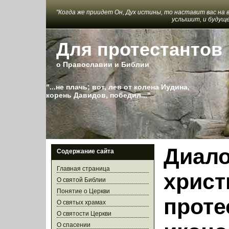
"Когда же приидет Он, Дух истины, то наставит вас на 
услышит, и будуще
Для протестантов
о Православии и Библии
"...не плачь; вот, лев от колена Иудина,
корень Давидов, победил..."
Диало
Содержание сайта
Главная страница
христ
О святой Библии
Понятие о Церкви
проте
О святых храмах
О святости Церкви
О спасении