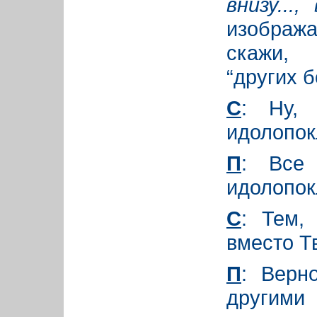
внизу...
изобража
скажи,
“других б
С
: Ну,
идолопок
П
: Все
идолопок
С
: Тем,
вместо Т
П
: Верн
другими