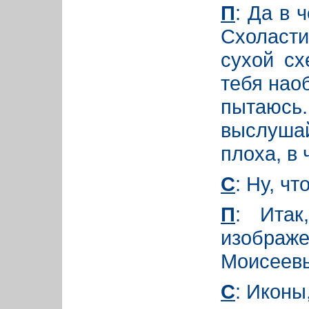
П
: Да в 
Схоласт
сухой сх
тебя нао
пытаюсь
выслушай
плоха, в 
С
: Ну, ч
П
: Итак
изображ
Моисеевы
С
: Иконы